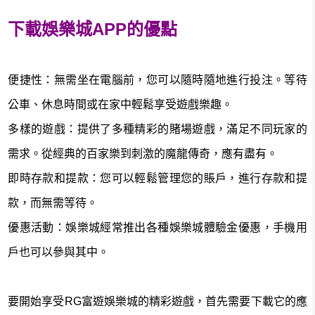
下載娛樂城APP的優點
便捷性：無需坐在電腦前，您可以隨時隨地進行投注。等待
公車、休息時間或在家中輕鬆享受遊戲樂趣。
多樣的遊戲：提供了多種精彩的賭場遊戲，滿足不同玩家的
需求。從經典的百家樂到刺激的魔龍傳奇，應有盡有。
即時存款和提款：您可以輕鬆管理您的賬戶，進行存款和提
款，而無需等待。
優惠活動：娛樂城經常推出各種娛樂城體驗金優惠，手機用
戶也可以參與其中。
要開始享受RG富遊娛樂城的精彩遊戲，首先需要下載它的應