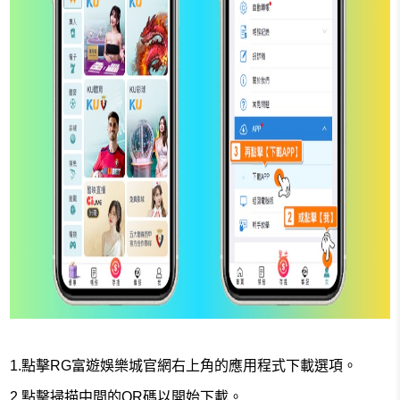
1.點擊RG富遊娛樂城官網右上角的應用程式下載選項。
2.點擊掃描中間的QR碼以開始下載。