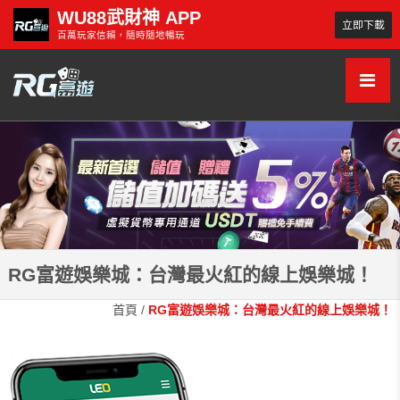
WU88武財神 APP
立即下載
百萬玩家信賴，隨時隨地暢玩
RG富遊娛樂城：台灣最火紅的線上娛樂城！
首頁
/
RG富遊娛樂城：台灣最火紅的線上娛樂城！