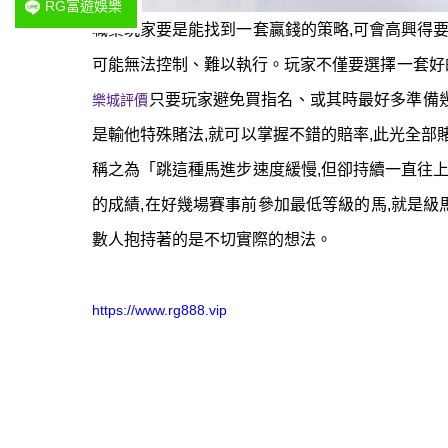
RG富遊娛樂
職業玩家要是能找到一套贏錢的策略,可會高興得要
可能無法控制、難以執行。玩家不僅要選擇一套好
只要玩家避免買指名、或其時最好多準備幾
樂城評價
是輸他特殊賭法,就可以掌握不錯的賠率,此光全部
稱之為「跳這種馬進步速度緩慢,但卻持續一直往上
的成績,在好幾場賽事前參加最低等級的馬,就是級
數人抱持著的是不切實際的想法。
https://www.rg888.vip