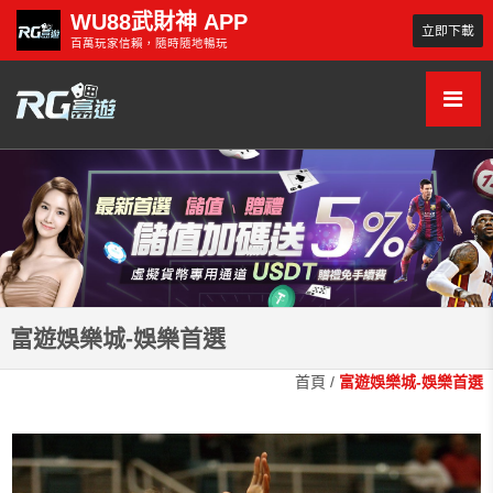
WU88武財神 APP
立即下載
百萬玩家信賴，隨時隨地暢玩
富遊娛樂城-娛樂首選
首頁
/
富遊娛樂城-娛樂首選