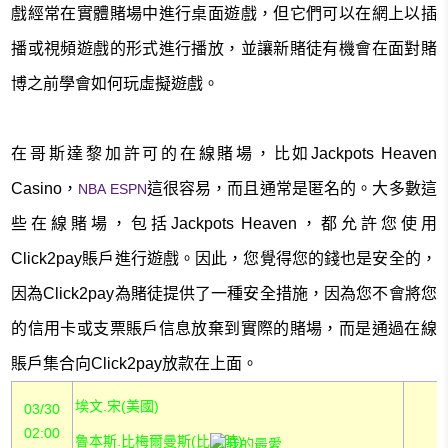
戲經常在實體賭場中進行桌面遊戲，但它們可以在網上以插
播或視頻遊戲的形式進行播放，並讓新賭徒有機會在面對賭
博之前學會如何玩虛擬遊戲。
在哥斯達黎加許可的在線賭場，比如Jackpots Heaven
Casino，
這很容易，而且通常是匿名的。大多數這
NBA ESPN
些在線賭場，包括Jackpots Heaven，都允許您使用
Click2pay賬戶進行遊戲。因此，您覺得您的錢也是安全的，
因為Click2pay為賭徒提供了一種安全措施，因為您不會將您
的信用卡或支票賬戶信息放棄到實際的賭場，而是通過在線
賬戶集合向Click2pay放款在上面。
埃文.宋
(美國)
03/30
02:00
魯本斯.比梅爾曼斯
(比利時)