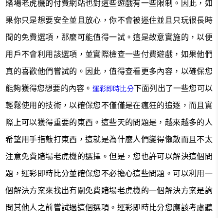
賭場老虎機的付費網站也對這些遊戲有一些限制。因此，如
果你只是想要安全並且放心，你不會被迷住並且只玩很長時
間的免費選項，那麼可能值得一試。這是故意實施的，以便
用戶不會利用該選項，並實際檢查一些付費遊戲，如果他們
真的喜歡他們嘗試的。因此，值得查看更多內容，以確保您
能夠獲得您想要的內容。
下面列出了一些您可以
運彩即時比分
輕鬆使用的技術，以確保您不僅僅是在瘋狂的追逐，而且實
際上可以獲得重要的東西。這些天的問題是，越來越多的人
希望用手指敲打東西，這就是為什麼人們變得懶散而且不太
注意免費賭場老虎機的選擇。但是，您也許可以解決這個問
題，運彩即時比分並確保您不必擔心這些問題。可以利用一
個解決方案來找出有關免費賭場老虎機的一個解決方案是詢
問其他人之前嘗試過這個選項。運彩即時比分您應該考慮聽