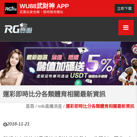
WU88武財神 APP
立即下載
百萬玩家信賴，隨時隨地暢玩
運彩即時比分各類體育相關最新資訊
首頁
/
mlb直播消息
/
運彩即時比分各類體育相關最新資訊
2018-11-21