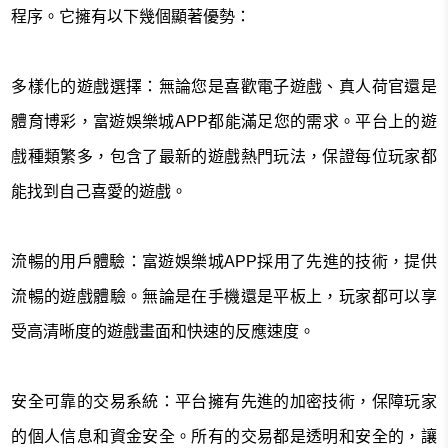
程序。它擁有以下幾個顯著優勢：
多樣化的遊戲選擇：無論您是喜歡電子遊戲、真人荷官還是
體育博彩，富遊娛樂城APP都能滿足您的需求。平台上的遊
戲種類繁多，包含了最新的遊戲熱門玩法，保證每位玩家都
能找到自己喜愛的遊戲。
流暢的用戶體驗：富遊娛樂城APP採用了先進的技術，提供
流暢的遊戲體驗。無論是在手機還是平板上，玩家都可以享
受高清晰度的遊戲畫面和快速的反應速度。
安全可靠的交易系統：平台擁有先進的加密技術，保障玩家
的個人信息和資金安全。所有的交易都是透明和安全的，讓