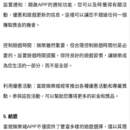
設置通知：開啟APP的通知功能，您可以及時獲得有關活
動、優惠和遊戲更新的信息。這樣可以讓您不錯過任何一個
賺取獎金的機會。
控制遊戲時間：娛樂雖然重要，但合理控制遊戲時間也是必
要的。設置遊戲時間提醒，保持良好的遊戲習慣，讓娛樂成
為您生活的一部分，而不是全部。
利用優惠活動：富遊娛樂城經常推出各種優惠活動和專屬獎
勳。參與這些活動，可以幫助您獲得更多的彩金和獎品。
5. 結語
富遊娛樂城APP不僅提供了豐富多樣的遊戲選擇，還以其簡