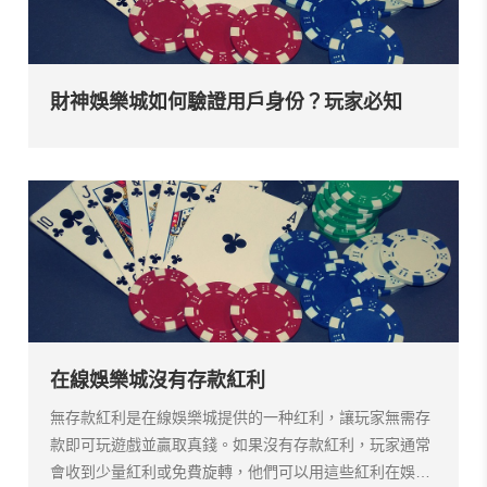
財神娛樂城如何驗證用戶身份？玩家必知
在線娛樂城沒有存款紅利
無存款紅利是在線娛樂城提供的一种红利，讓玩家無需存
款即可玩遊戲並贏取真錢。如果沒有存款紅利，玩家通常
會收到少量紅利或免費旋轉，他們可以用這些紅利在娛樂