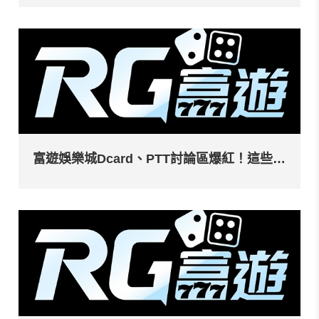
富遊娛樂城Dcard、PTT討論區爆紅！這些評
價讓你避雷！