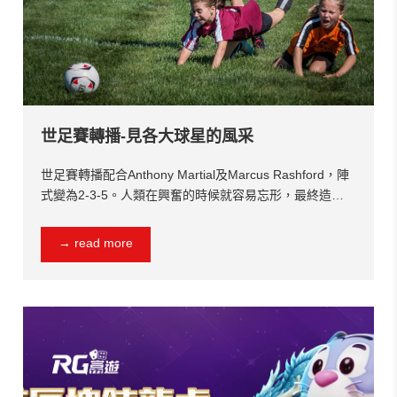
世足賽轉播-見各大球星的風采
世足賽轉播配合Anthony Martial及Marcus Rashford，陣
式變為2-3-5。人類在興奮的時候就容易忘形，最終造成
樂極生悲。早前世足賽轉播一名來自迦納的前鋒，在比賽
中當選最佳球員。
→ read more