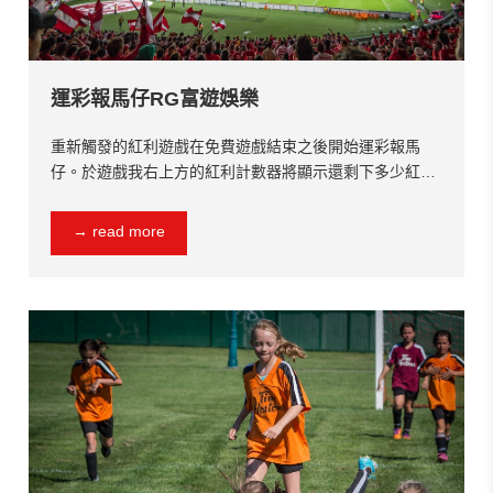
運彩報馬仔RG富遊娛樂
重新觸發的紅利遊戲在免費遊戲結束之後開始運彩報馬
仔。於遊戲我右上方的紅利計數器將顯示還剩下多少紅利
遊戲。大四喜紅利遊戲：運彩報馬仔遊戲中出現3個或以
上的分散圖案散落在滾軸上時，就會觸發大四喜紅利遊戲
→ read more