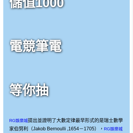
儲值1000
電競筆電
等你抽
提出並證明了大數定律最早形式的是瑞士數學
RG娛樂城
家伯努利（Jakob Bernoulli ,1654－1705），
RG娛樂城