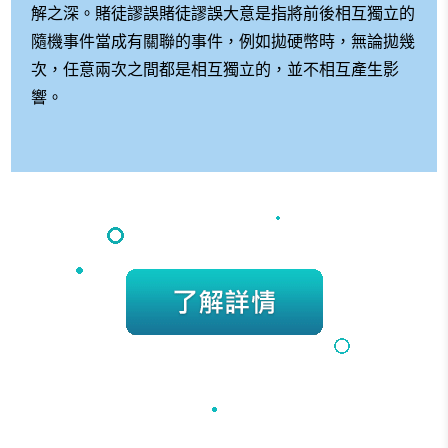
解之深。賭徒謬誤賭徒謬誤大意是指將前後相互獨立的
隨機事件當成有關聯的事件，例如拋硬幣時，無論拋幾
次，任意兩次之間都是相互獨立的，並不相互產生影
響。