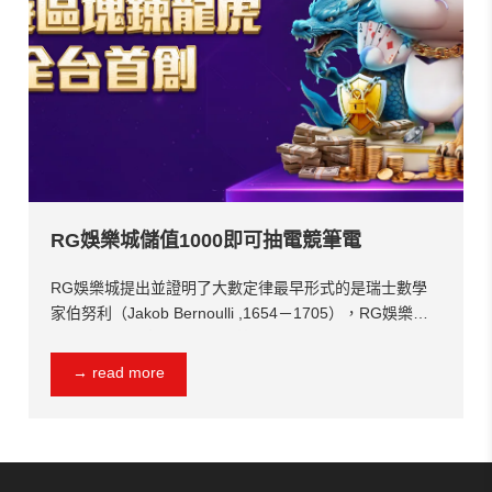
RG娛樂城儲值1000即可抽電競筆電
RG娛樂城提出並證明了大數定律最早形式的是瑞士數學
家伯努利（Jakob Bernoulli ,1654－1705），RG娛樂城
雅各布也是機率論的重要奠基人之一。直到他死後的第8
年，即1713年。
→ read more