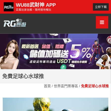
WU88武財神 APP
立即下載
百萬玩家信賴，隨時隨地暢玩
免費足球心水球推
首頁
/
世界盃門票專區
/
免費足球心水球推