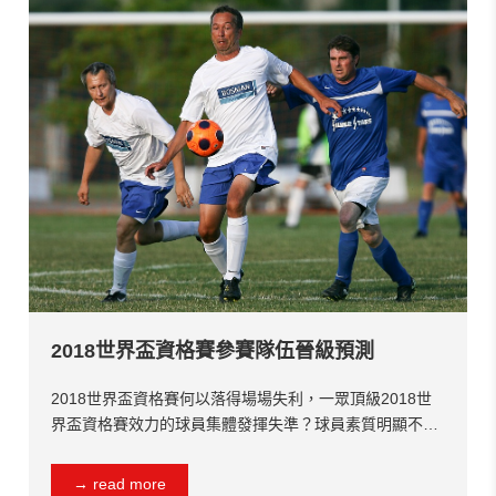
2018世界盃資格賽參賽隊伍晉級預測
2018世界盃資格賽何以落得場場失利，一眾頂級2018世
界盃資格賽效力的球員集體發揮失準？球員素質明顯不是
大問題，問題在於球員心態。話說泰瑞跟另一名中衛大衛
路易斯，一起在訓練場步行。
→ read more