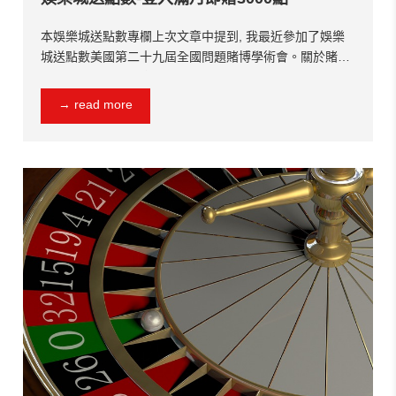
本娛樂城送點數專欄上次文章中提到, 我最近參加了娛樂
城送點數美國第二十九屆全國問題賭博學術會。關於賭博
這一話題，華人健康組織聯會發現，有超過三分之一的美
國華裔成年人符合病態賭博的標準。
→ read more