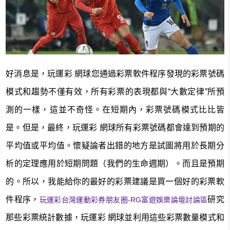
好消息是，玩運彩 網球您通過彩票軟件程序發現的彩票號碼
模式和趨勢不僅有效，所有彩票的表現都與“大數定律”所預
測的一樣，這並不奇怪。在短期內，彩票號碼模式比比皆
是。但是，最終，玩運彩 網球所有彩票號碼都會達到預期的
平均值或平均值。懷疑論者出錯的地方是試圖將用於長期分
析的定理應用於短期問題（我們的生命週期）。而且是預期
的。所以，我能給你的最好的彩票建議是買一個好的彩票軟
件程序，
研究
玩運彩台灣運動彩券朋友圈-RG富遊娛樂論壇討論區
那些彩票統計數據，玩運彩 網球並利用這些彩票數量模式和