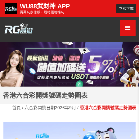
WU88武財神 APP
立即下載
百萬玩家信賴，隨時隨地暢玩
香港六合彩開獎號碼走勢圖表
首頁
/
六合彩開獎日期2026年9月
/
香港六合彩開獎號碼走勢圖表