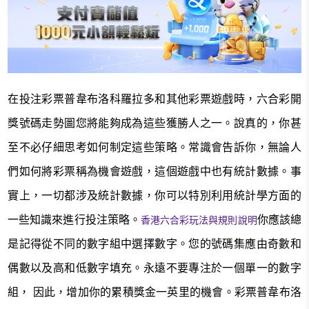
在投注彩票普韋布洛科羅拉多和其他彩票遊戲時，六合彩開
獎號碼走勢圖您將能夠成為這些獲勝人之一。說真的，你甚
至不必仔細思考如何制定這些策略。常識會告訴你，無論人
們如何將彩票稱為機會遊戲，這個遊戲中也有統計數據。事
實上，一切都涉及統計數據，你可以特別利用統計學方面的
一些知識來進行投注策略。
你應該總
香港六合彩玩法與規則說明
是記得從不同的數字組中選擇數字。您的號碼集應由奇數和
偶數以及高和低數字填充。永遠不要專注於一個單一的數字
組， 因此，增加你的累積獎金一英里的機會。彩票普韋布洛