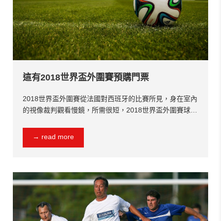
這有2018世界盃外圍賽預購門票
2018世界盃外圍賽從法國對西班牙的比賽所見，身在室內
的視像裁判觀看慢鏡，所需很短，2018世界盃外圍賽球迷
根本不會察覺到比賽節奏受損，特別是Griezmann的進球
被判無效時。
→ read more