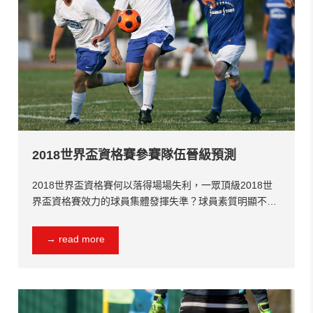
2018世界盃資格賽參賽隊伍晉級預測
2018世界盃資格賽何以落得場場失利，一眾頂級2018世
界盃資格賽效力的球員集體發揮失準？球員素質明顯不是
大問題，問題在於球員心態。話說泰瑞跟另一名中衛大衛
路易斯，一起在訓練場步行。
→ read more