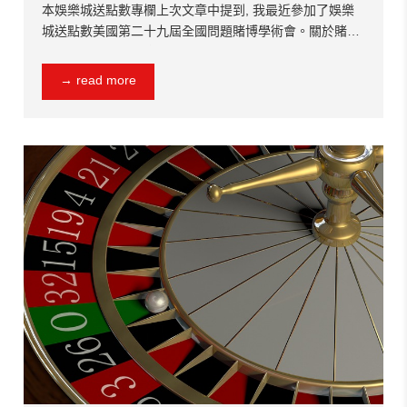
本娛樂城送點數專欄上次文章中提到, 我最近參加了娛樂
城送點數美國第二十九屆全國問題賭博學術會。關於賭博
這一話題，華人健康組織聯會發現，有超過三分之一的美
國華裔成年人符合病態賭博的標準。
→ read more