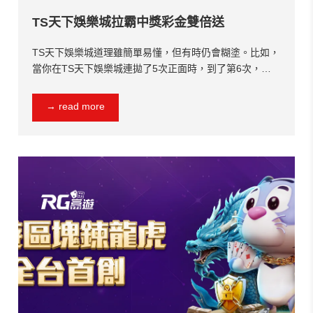
TS天下娛樂城拉霸中獎彩金雙倍送
TS天下娛樂城道理雖簡單易懂，但有時仍會糊塗。比如，
當你在TS天下娛樂城連拋了5次正面時，到了第6次，你
可能會認為這次正面出現的機率會更小了（< 1/2），反面
出現的機率會更大（> 1/2）。
→ read more