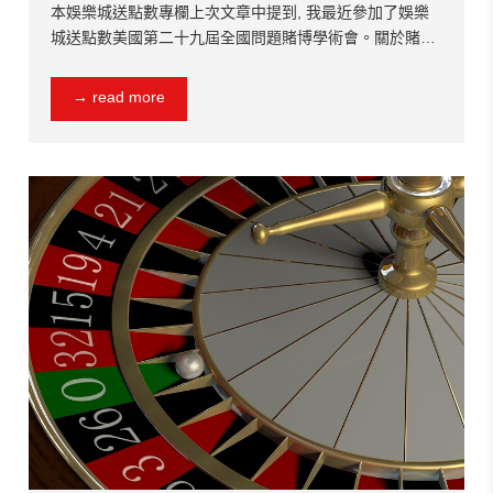
本娛樂城送點數專欄上次文章中提到, 我最近參加了娛樂
城送點數美國第二十九屆全國問題賭博學術會。關於賭博
這一話題，華人健康組織聯會發現，有超過三分之一的美
國華裔成年人符合病態賭博的標準。
→ read more