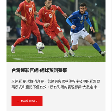
台灣運彩官網-網球預測賽事
玩運彩 網球好消息是，您通過彩票軟件程序發現的彩票號
碼模式和趨勢不僅有效，所有彩票的表現都與“大數定律”
所預測的一樣，玩運彩 網球這並不奇怪。在短期內，彩票
號碼模式比比皆是
→ read more