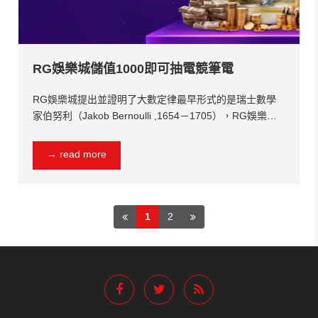
RG娛樂城儲值1000即可抽電競筆電
RG娛樂城提出並證明了大數定律最早形式的是瑞士數學
家伯努利（Jakob Bernoulli ,1654－1705），RG娛樂城
雅各布也是機率論的重要奠基人之一。直到他死後的第8
年，即1713年。
→ read more
1
2