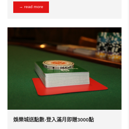
p正不一定等於正面出現的機率（1/2）。
→ read more
娛樂城送點數-登入滿月即贈3000點