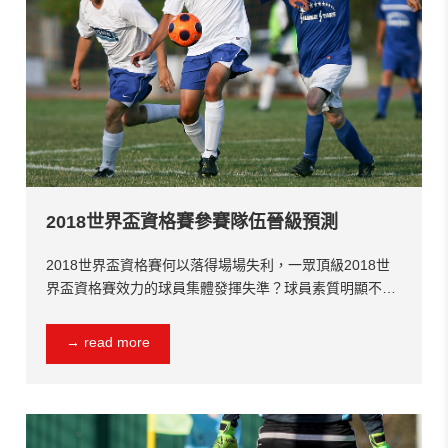
2018世界盃資格賽參賽隊伍晉級預測
2018世界盃資格賽何以落得場場失利，一眾頂級2018世
界盃資格賽效力的球員集體發揮失準？球員素質明顯不是
大問題，問題在於球員心態。話說泰瑞跟另一名中衛大衛
路易斯，一起在訓練場步行。
→ read more